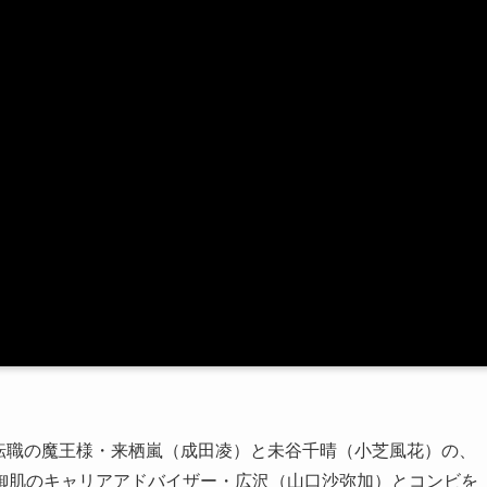
転職の魔王様・来栖嵐（成田凌）と未谷千晴（小芝風花）の、
御肌のキャリアアドバイザー・広沢（山口沙弥加）とコンビを