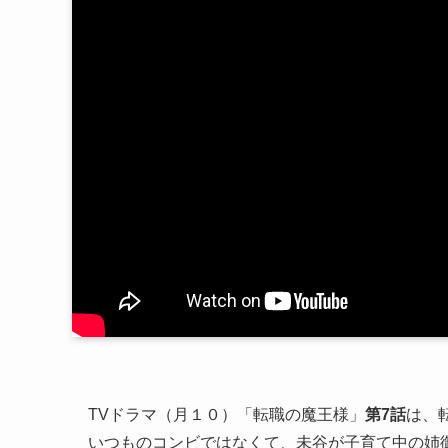
TVドラマ（月１０）「転職の魔王様」
第7話
は、
いつものコンビではなくて、未谷が子育て中の姉