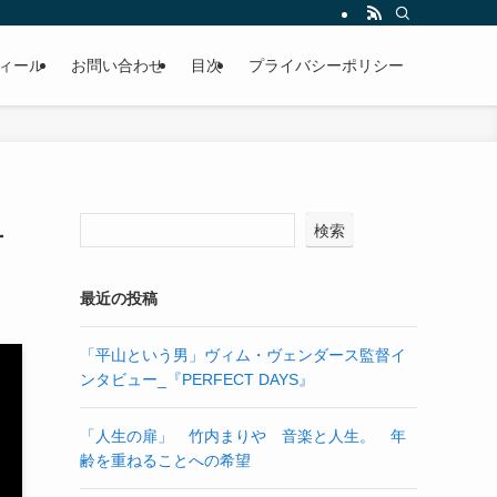
ィール
お問い合わせ
目次
プライバシーポリシー
検索
言
最近の投稿
「平山という男」ヴィム・ヴェンダース監督イ
ンタビュー_『PERFECT DAYS』
「人生の扉」 竹内まりや 音楽と人生。 年
齢を重ねることへの希望