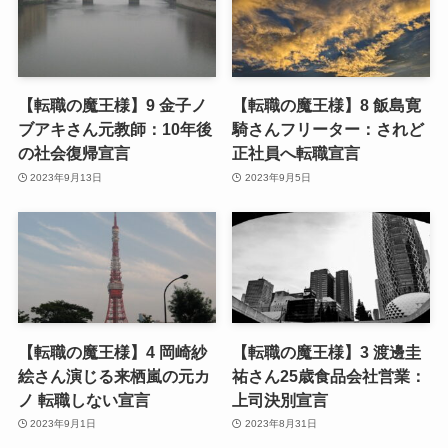
【転職の魔王様】9 金子ノ
【転職の魔王様】8 飯島寛
ブアキさん元教師：10年後
騎さんフリーター：されど
の社会復帰宣言
正社員へ転職宣言
2023年9月13日
2023年9月5日
【転職の魔王様】4 岡崎紗
【転職の魔王様】3 渡邊圭
絵さん演じる来栖嵐の元カ
祐さん25歳食品会社営業：
ノ 転職しない宣言
上司決別宣言
2023年9月1日
2023年8月31日