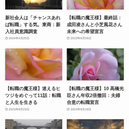
新社会人は「チャンスあれ
【転職の魔王様】最終話：
ば転職」する気。東商：新
成田凌さんと小芝風花さん
入社員意識調査
未来への希望宣言
2024年4月25日
2023年9月26日
【転職の魔王様】迷えるヒ
【転職の魔王様】10 高橋光
ツジをめぐって11話：転職
臣さん年収2倍撤回：夫婦
と人生を生きる
合意の転職宣言
2023年9月23日
2023年9月19日