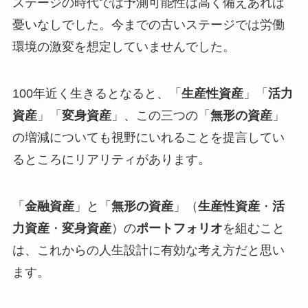
ステージの時代では予測可能性は高く備えあれば
憂いなしでした。今までの古いステージでは労働
環境の激変を想定していませんでした。
100年近く生きるとなると、「
生産性資産
」「
活力
資産
」「
変身資産
」、この三つの「
無形の資産
」
の増減についても視野にいれることを提言してい
るところにリアリティがあります。
「
金融資産
」と「
無形の資産
」（
生産性資産
・
活
力資産
・
変身資産
）の
ポートフォリオ
を組むこと
は、これからの人生設計に有効な考え方だと思い
ます。