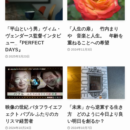
「平山という男」ヴィム・
「人生の扉」 竹内まり
ヴェンダース監督インタビ
や 音楽と人生。 年齢を
ュー_『PERFECT
重ねることへの希望
DAYS』
2024年11月3日
2025年3月23日
映像の世紀 バタフライエフ
「未来」から逆算する生き
ェクト バブル ふたりのカ
方 どのように今日より良
リスマ経営者
い明日を創るか？
2024年10月24日
2024年10月7日