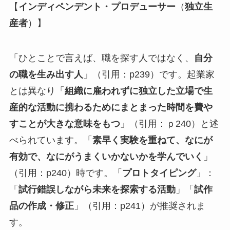
【
インディペンデント・プロデューサー
（
独立生
産者
）】
「ひとことで言えば、職を探す人ではなく、
自分
の職を生み出す人
」（引用：p239）です。起業家
とは異なり「
組織に雇われずに独立した立場で生
産的な活動に携わるためにまとまった時間を費や
すことが大きな意味をもつ
」（引用：ｐ240）と述
べられています。「
素早く実験を重ねて、なにが
有効で、なにがうまくいかないかを学んでいく
」
（引用：p240）時です。「
プロトタイピング
」：
「
試行錯誤しながら未来を探索する活動
」「
試作
品の作成・修正
」（引用：p241）が推奨されま
す。