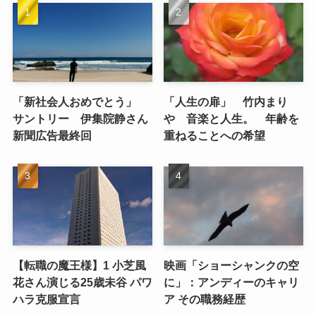
「新社会人おめでとう」
「人生の扉」 竹内まり
サントリー 伊集院静さん
や 音楽と人生。 年齢を
新聞広告最終回
重ねることへの希望
【転職の魔王様】1 小芝風
映画「ショーシャンクの空
花さん演じる25歳未谷 パワ
に」：アンディーのキャリ
ハラ克服宣言
ア その職務経歴